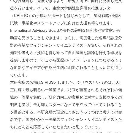
つなげ継続して発展できるよう、研究力向上に向けた充実した支
援を行います。そして、東北大学病院臨床研究推進センター
（CRIETO）の手厚いサポートをはじめとして、知財戦略や臨床
試験・事業化やスタートアップに向けた支援も得られます。
International Advisory Boardの海外の著明な研究者や実業家から
助言を受けることもできます。さらに、高度化した各専門診療分
野の有望なフィジシャン・サイエンティストが集い、それぞれの
知識や考え方・技術を持ち寄って自由闊達な議論を行える環境を
提供しますので、そこから医療のイノベーションにつながるよう
な斬新なアイデアが自然発生的に創出されることも大いに期待し
ています。
本研究所の名前はSiRIUSとしました。シリウスというのは、天
空に輝く最も明るい一等星です。将来が嘱望されるそれぞれの領
域の一等星が集結し、研究力向上や実用化に対する支援や多くの
刺激を受け、最も輝くスターになって巣立っていってくれること
を目的とする、本研究所の理念にまさにうってつけと考えての命
名です。国内外から一等星のフィジシャン・サイエンティストた
ちにどんどん応募していただきたいと思っています。