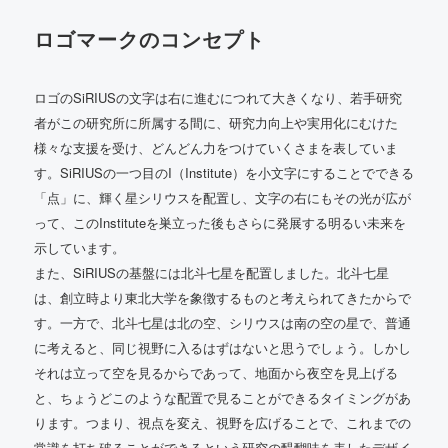
ロゴマークのコンセプト
ロゴのSiRIUSの文字は右に進むにつれて大きくなり、若手研究
者がこの研究所に所属する間に、研究力向上や実用化にむけた
様々な支援を受け、どんどん力をつけていくさまを表していま
す。SiRIUSの一つ目のI（Institute）を小文字にすることでできる
「点」に、輝く星シリウスを配置し、文字の右にもその光が広が
って、このInstituteを巣立った後もさらに発展する明るい未来を
示しています。
また、SiRIUSの基盤には北斗七星を配置しました。北斗七星
は、創立時より東北大学を象徴するものと考えられてきたからで
す。一方で、北斗七星は北の空、シリウスは南の空の星で、普通
に考えると、同じ視野に入るはずはないと思うでしょう。しかし
それは立って空を見るからであって、地面から夜空を見上げる
と、ちょうどこのような配置で見ることができるタイミングがあ
ります。つまり、視点を変え、視野を広げることで、これまでの
常識を打ち破ることができるという研究の醍醐味を表したデザイ