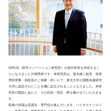
SiRIUS（医学イノベーション研究所）の初代所長を拝命するこ
とになりました片桐秀樹です。本研究所は、冨永梯二総長、張替
秀郎理事・病院長のご発案・肝いりで、東北大学が国際卓越研究
大学に認定されたことを機に設立されることとなりました。本研
究所の開設にあたり、その目的・理念・夢を書かせていただきま
す。
医療の現場は高度化・専門化が進んでいます。バイオテクノロジ
ー、医療工学、情報科学などのさらなる進歩により、今後も急速