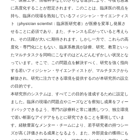
に高度化することが想定されます。このことは、臨床医の視点を
持ち、臨床の現場を熟知しているフィジシャン・サイエンティス
ト（physician scientist：臨床医研究者）が医療を変革し発展さ
せることに必須であり、また、チャンスも広がっていると考えら
れ、その活躍が大いに期待されます。しかし一方で、これらの高
度化・専門化にともない、臨床系教員が診療、研究、教育といっ
たマルチタスクを同時にこなすのはどんどんむずかしい状況とな
っています。そこで、この問題点を解決すべく、研究を強く指向
する若いフィジシャン・サイエンティストが、マルチタスクから
解放され、研究に注力できる環境を提供するのが本研究所の設立
の目的です。
本研究所のシステムは、すべてこの目的を達成するために設定し
ました。臨床の現場の問題点やニーズなどを察知し成果をフィー
ドバックできるよう、専門の診療科と常に連携しつつ、独立環境
で若い斬新なアイデアをもとに研究できることを重視していま
す。経験豊富なメンター・チームにより、若手研究者の持つシー
ズが高く評価される成果となるよう、また、外部資金の獲得にも