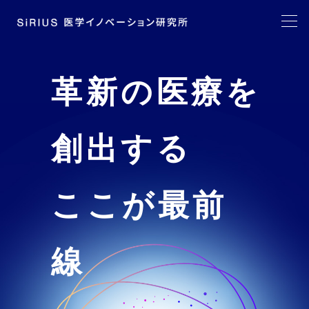
革新の医療を
創出する
ここが最前
線